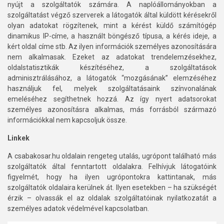
nyújt a szolgáltatók számára. A naplóállományokban a
szolgáltatást végző szerverek a látogatók által küldött kérésekről
olyan adatokat rögzítenek, mint a kérést küldő számítógép
dinamikus IP-címe, a használt böngésző típusa, a kérés ideje, a
kért oldal címe stb. Az ilyen információk személyes azonosítására
nem alkalmasak. Ezeket az adatokat trendelemzésekhez,
oldalstatisztikák készítéséhez, a szolgáltatások
adminisztrálásához, a látogatók “mozgásának” elemzéséhez
használjuk fel, melyek szolgáltatásaink színvonalának
emeléséhez segíthetnek hozzá. Az így nyert adatsorokat
személyes azonosításra alkalmas, más forrásból származó
információkkal nem kapcsoljuk össze.
Linkek
A csabakosar.hu oldalain rengeteg utalás, ugrópont található más
szolgáltatók által fenntartott oldalakra. Felhívjuk látogatóink
figyelmét, hogy ha ilyen ugrópontokra kattintanak, más
szolgáltatók oldalaira kerülnek át. Ilyen esetekben – ha szükségét
érzik – olvassák el az oldalak szolgáltatóinak nyilatkozatát a
személyes adatok védelmével kapcsolatban.