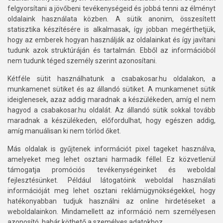
felgyorsítani a jövőbeni tevékenységeid és jobbá tenni az élményt
oldalaink használata közben. A sütik anonim, összesített
statisztika készítésére is alkalmasak, így jobban megérthetjük,
hogy az emberek hogyan használják az oldalainkat és így javítani
tudunk azok struktúráján és tartalmán. Ebből az információból
nem tudunk téged személy szerint azonosítani.
Kétféle sütit használhatunk a csabakosar.hu oldalakon, a
munkamenet sütiket és az állandó sütiket. A munkamenet sütik
ideiglenesek, azaz addig maradnak a készülékeden, amíg el nem
hagyod a csabakosar.hu oldalát. Az állandó sütik sokkal tovább
maradnak a készülékeden, előfordulhat, hogy egészen addig,
amíg manuálisan ki nem törlöd őket.
Más oldalak is gyűjtenek információt pixel tageket használva,
amelyeket meg lehet osztani harmadik féllel. Ez közvetlenül
támogatja promóciós tevékenységeinket és weboldal
fejlesztésünket. Például látogatóink weboldal használati
információját meg lehet osztani reklámügynökségekkel, hogy
hatékonyabban tudjuk használni az online hirdetéseket a
weboldalainkon. Mindamellett az információ nem személyesen
azonosító, habár köthető a személyes adatokhoz.