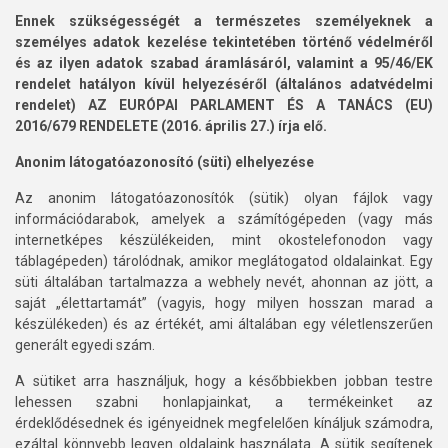
Ennek szükségességét a természetes személyeknek a
személyes adatok kezelése tekintetében történő védelméről
és az ilyen adatok szabad áramlásáról, valamint a 95/46/EK
rendelet hatályon kívül helyezéséről (általános adatvédelmi
rendelet) AZ EURÓPAI PARLAMENT ÉS A TANÁCS (EU)
2016/679 RENDELETE (2016. április 27.) írja elő.
Anonim látogatóazonosító (süti) elhelyezése
Az anonim látogatóazonosítók (sütik) olyan fájlok vagy
információdarabok, amelyek a számítógépeden (vagy más
internetképes készülékeiden, mint okostelefonodon vagy
táblagépeden) tárolódnak, amikor meglátogatod oldalainkat. Egy
süti általában tartalmazza a webhely nevét, ahonnan az jött, a
saját „élettartamát” (vagyis, hogy milyen hosszan marad a
készülékeden) és az értékét, ami általában egy véletlenszerűen
generált egyedi szám.
A sütiket arra használjuk, hogy a későbbiekben jobban testre
lehessen szabni honlapjainkat, a termékeinket az
érdeklődésednek és igényeidnek megfelelően kínáljuk számodra,
ezáltal könnyebb legyen oldalaink használata. A sütik segítenek