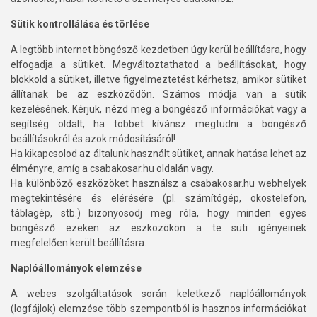
Sütik kontrollálása és törlése
A legtöbb internet böngésző kezdetben úgy kerül beállításra, hogy
elfogadja a sütiket. Megváltoztathatod a beállításokat, hogy
blokkold a sütiket, illetve figyelmeztetést kérhetsz, amikor sütiket
állítanak be az eszközödön. Számos módja van a sütik
kezelésének. Kérjük, nézd meg a böngésző információkat vagy a
segítség oldalt, ha többet kívánsz megtudni a böngésző
beállításokról és azok módosításáról!
Ha kikapcsolod az általunk használt sütiket, annak hatása lehet az
élményre, amíg a csabakosar.hu oldalán vagy.
Ha különböző eszközöket használsz a csabakosar.hu webhelyek
megtekintésére és elérésére (pl. számítógép, okostelefon,
táblagép, stb.) bizonyosodj meg róla, hogy minden egyes
böngésző ezeken az eszközökön a te süti igényeinek
megfelelően került beállításra.
Naplóállományok elemzése
A webes szolgáltatások során keletkező naplóállományok
(logfájlok) elemzése több szempontból is hasznos információkat