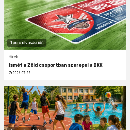
1 perc olvasási idő
Hírek
Ismét a Zöld csoportban szerepel a BKK
2026.07.23.