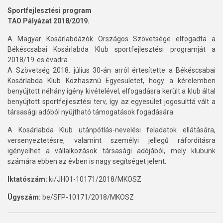
Sportfejlesztési program
TAO Pályázat 2018/2019.
A Magyar Kosárlabdázók Országos Szövetsége elfogadta a
Békéscsabai Kosárlabda Klub sportfejlesztési programját a
2018/19-es évadra.
A Szövetség 2018. július 30-án arról értesítette a Békéscsabai
Kosárlabda Klub Közhasznú Egyesületet, hogy a kérelemben
benyújtott néhány igény kivételével, elfogadásra került a klub által
benyújtott sportfejlesztési terv, így az egyesület jogosulttá vált a
társasági adóból nyújtható támogatások fogadására.
A Kosárlabda Klub utánpótlás-nevelési feladatok ellátására,
versenyeztetésre, valamint személyi jellegű ráfordításra
igényelhet a vállalkozások társasági adójából, mely klubunk
számára ebben az évben is nagy segítséget jelent.
Iktatószám:
ki/JH01-10171/2018/MKOSZ
Ügyszám:
be/SFP-10171/2018/MKOSZ