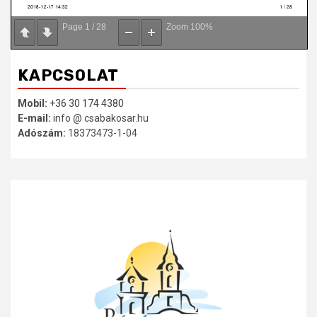
Page
1
/
28
Zoom
100%
KAPCSOLAT
Mobil:
+36 30 174 4380
E-mail:
info @ csabakosar.hu
Adószám:
18373473-1-04