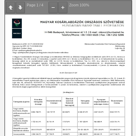
Page
1
/
4
Zoom
100%