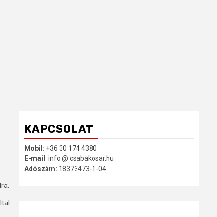
KAPCSOLAT
Mobil:
+36 30 174 4380
E-mail:
info @ csabakosar.hu
Adószám:
18373473-1-04
ra.
ltal