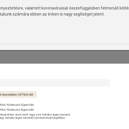
senyeztetésre, valamint koronavírussal összefüggésben felmerülő költ
 klubunk számára ebben az évben is nagy segítséget jelent.