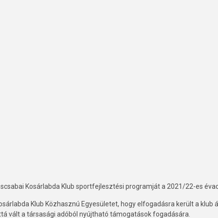
sabai Kosárlabda Klub sportfejlesztési programját a 2021/22-es évad
sárlabda Klub Közhasznú Egyesületet, hogy elfogadásra került a klub á
lttá vált a társasági adóból nyújtható támogatások fogadására.