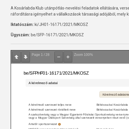
A Kosárlabda Klub utánpótlás-nevelési feladatok ellátására, ver
ráfordításra igényelhet a vállalkozások társasági adójából, mely
Iktatószám:
ki/JH01-16171/2021/MKOSZ
Ügyszám:
be/SFP-16171/2021/MKOSZ
Page
1
/
28
Zoom
100%