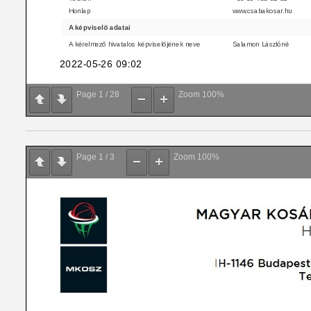
Page
1
/
28
Zoom
100%
Page
1
/
3
Zoom
100%