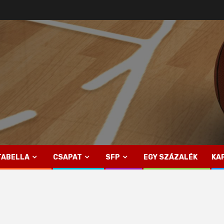
TABELLA
CSAPAT
SFP
EGY SZÁZALÉK
KA